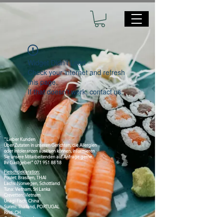
Widget Didn’t Load
Check your internet and refresh
this page.
If that doesn’t work, contact us.
"Lieber Kunden
Über Zutaten in unseren Gerichten, die Allergien
oder Intoleranzen auslösen können, informieren
Sie unsere Mitarbeitenden auf Anfrage gerne.
Ihr Gastgeber"
071 951 88 18
Fleischdeklaration:
Poulet: Brasilien, THAI
Lachs: Norwegen, Schottland
Tuna: Vietnam, Sri Lanka
Crevetten: Vietnam
Unagi Fisch: China
Surimi: Thailand, PORTUGAL
Rind: CH